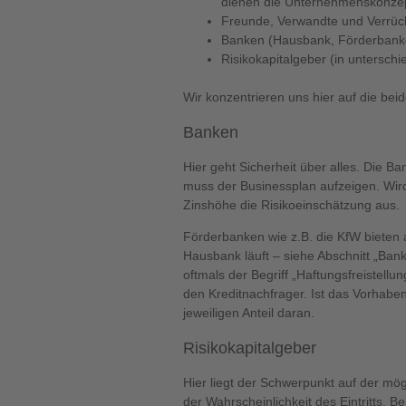
dienen die Unternehmenskonzept
Freunde, Verwandte und Verrückt
Banken (Hausbank, Förderbank
Risikokapitalgeber (in untersch
Wir konzentrieren uns hier auf die bei
Banken
Hier geht Sicherheit über alles. Die 
muss der Businessplan aufzeigen. Wir
Zinshöhe die Risikoeinschätzung aus.
Förderbanken wie z.B. die KfW bieten a
Hausbank läuft – siehe Abschnitt „Ba
oftmals der Begriff „Haftungsfreistellun
den Kreditnachfrager. Ist das Vorhaben
jeweiligen Anteil daran.
Risikokapitalgeber
Hier liegt der Schwerpunkt auf der mög
der Wahrscheinlichkeit des Eintritts. 