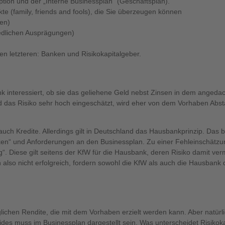
ion und der „Interne Businessplan“ (Geschäftsplan).
e (family, friends and fools), die Sie überzeugen können
en)
iedlichen Ausprägungen)
den letzteren: Banken und Risikokapitalgeber.
Bank interessiert, ob sie das geliehene Geld nebst Zinsen in dem ange
d das Risiko sehr hoch eingeschätzt, wird eher von dem Vorhaben Ab
uch Kredite. Allerdings gilt in Deutschland das Hausbankprinzip. Das b
nken“ und Anforderungen an den Businessplan. Zu einer Fehleinschät
g“. Diese gilt seitens der KfW für die Hausbank, deren Risiko damit vermi
 also nicht erfolgreich, fordern sowohl die KfW als auch die Hausbank d
lichen Rendite, die mit dem Vorhaben erzielt werden kann. Aber natürlic
Beides muss im Businessplan dargestellt sein. Was unterscheidet Risiko