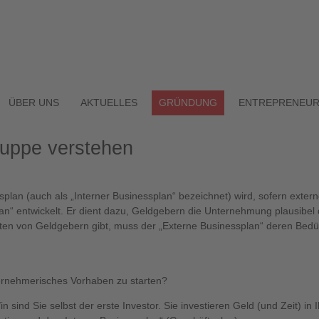
ÜBER UNS
AKTUELLES
GRÜNDUNG
ENTREPRENEUR
ruppe verstehen
an (auch als „Interner Businessplan“ bezeichnet) wird, sofern externe 
an“ entwickelt. Er dient dazu, Geldgebern die Unternehmung plausibel
ten von Geldgebern gibt, muss der „Externe Businessplan“ deren Bedür
ernehmerisches Vorhaben zu starten?
 sind Sie selbst der erste Investor. Sie investieren Geld (und Zeit) in 