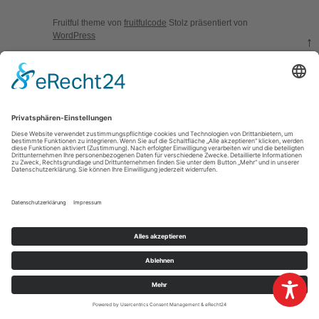
Fruitful theme von
fruitfulcode
Stolz präsentiert von
WordPress
↑