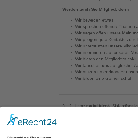
Werden auch Sie Mitglied, denn
Wir bewegen etwas
Wir sprechen offensiv Themen 
Wir sagen offen unsere Meinung
Wir pflegen gute Kontakte zu re
Wir unterstützen unsere Mitgli
Wir informieren auf unseren Ve
Wir bieten den Mitgliedern exk
Wir tauschen uns auf gleicher 
Wir nutzen untereinander unse
Wir bilden eine Gemeinschaft
Fruitful theme von
fruitfulcode
Stolz präsentie