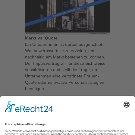
Markt vs. Quote
Ein Unternehmen ist darauf ausgerichtet,
Wettbewerbsvorteile zu erzielen, um
nachhaltig am Markt bestehen zu können.
Der Impulsvortrag will für diese Sichtweise
sensibilisieren und stellt die Frage, ob
Unternehmen eine verordnete Frauen-
Quote oder innovative Personalstrategien
benötigen.
Dauer:
45 Minuten
Referenzen:
Regionalinitiative Rhein-Nahe-
Hunsrück, Zielgruppe Unternehmen
Preis:
auf Anfrage