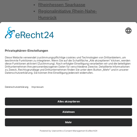
Rheinhessen Sparkasse
Regionalinitiative Rhein-Nahe-
Hunsrück
BGA (Bundesweite
Gründerinnenagentur)
Hochschule Mainz
Universität Mainz (JGU)
Fruitful theme von
fruitfulcode
Stolz präsentiert von
WordPress
↑