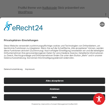
Fruitful theme von
fruitfulcode
Stolz präsentiert von
WordPress
↑