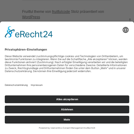
Fruitful theme von
fruitfulcode
Stolz präsentiert von
WordPress
↑