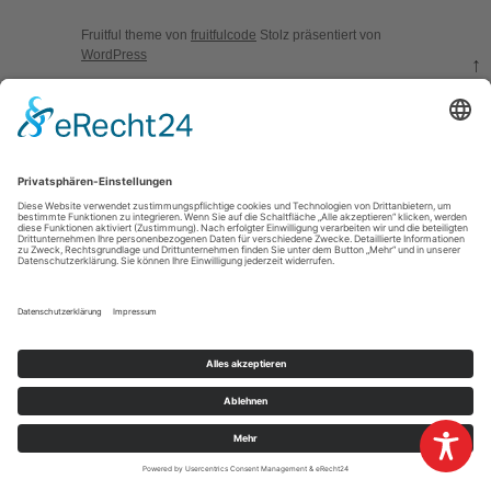
Fruitful theme von
fruitfulcode
Stolz präsentiert von
WordPress
↑