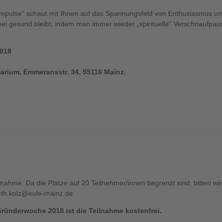
Impulse“ schaut mit Ihnen auf das Spannungsfeld von Enthusiasmus und
bei gesund bleibt, indem man immer wieder „spirituelle“ Verschnaufpaus
018
marium, Emmeransstr. 34, 55116 Mainz.
ilnahme. Da die Plätze auf 20 Teilnehmer/innen begrenzt sind, bitten wi
eth.kolz@eule-mainz.de
ründerwoche 2018 ist die Teilnahme kostenfrei.