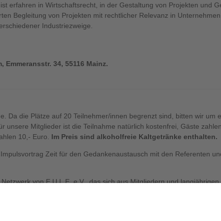
ist erfahren in Wirtschaftsrecht, in der Gestaltung von Projekten und 
rten Begleitung von Projekten mit rechtlicher Relevanz in Unternehme
erschiedener Industriezweige.
m, Emmeransstr. 34, 55116 Mainz.
e. Da die Plätze auf 20 Teilnehmer/innen begrenzt sind, bitten wir um 
 unsere Mitglieder ist die Teilnahme natürlich kostenfrei, Gäste zahle
ahlen 10,- Euro.
Im Preis sind alkoholfreie Kaltgetränke enthalten.
Impulsvortrag Zeit für den Gedankenaustausch mit den Referenten u
as Netzwerk von E.U.L.E. e.V., das sich aus Mitgliedern und langjährige