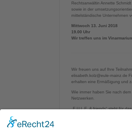
Rechtsanwältin Annette Schmidt 
sowie in der umsetzungsorientie
mittelständische Unternehmen v
Mittwoch 13. Juni
2018
19.00 Uhr
Wir treffen uns im Vinarmariu
Wir freuen uns auf Ihre Teilnahm
elisabeth.kolz@eule-mainz.de Für
erhalten eine Ermäßigung und z
Wie immer haben Sie nach dem 
Netzwerken.
„E.U.L.E. & friends“ steht für d
zusammensetzt.