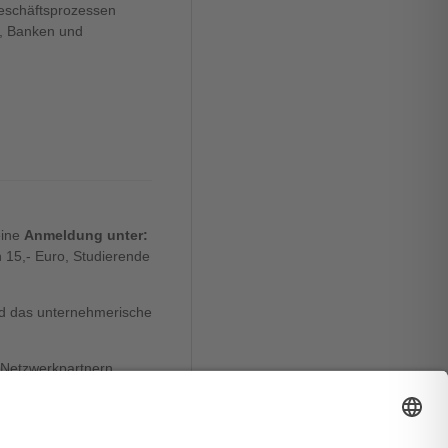
Geschäftsprozessen
n, Banken und
eine
Anmeldung unter:
n 15,- Euro, Studierende
nd das unternehmerische
n Netzwerkpartnern