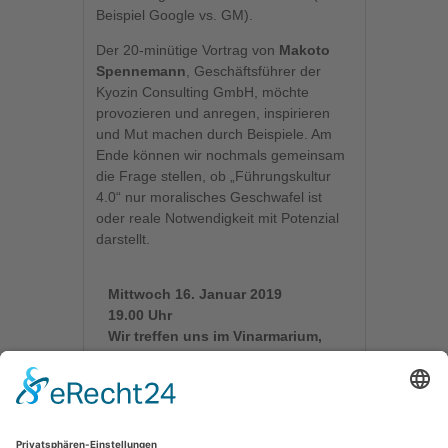
Beispiel Google vs. GM).
Der 20-minütige Vortrag von
Makoto
Spennemann
, Geschäftsführer der
Kyozin Consulting GmbH, möchte
provozieren und anregen, inspirieren
und Mut machen durch Beispiele. Am
Ende können wir nochmals gemeinsam
die Frage stellen, ob „Führungskultur
4.0“ nur moralisches Geschwafel ist
oder reale Notwendigkeit mit Potenzial
darstellt.
Mittwoch 16. Januar
2019
19.00 Uhr
Wir treffen uns im Vinarmarium,
Emmeransstr. 34, 55116 Mainz.