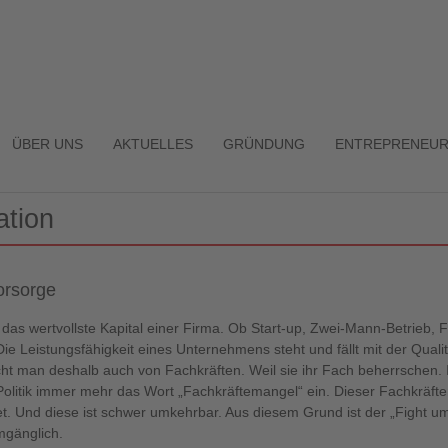
ÜBER UNS
AKTUELLES
GRÜNDUNG
ENTREPRENEUR
ation
vorsorge
d das wertvollste Kapital einer Firma. Ob Start-up, Zwei-Mann-Betrieb,
ie Leistungsfähigkeit eines Unternehmens steht und fällt mit der Qualitä
cht man deshalb auch von Fachkräften. Weil sie ihr Fach beherrschen. 
d Politik immer mehr das Wort „Fachkräftemangel“ ein. Dieser Fachkräft
t. Und diese ist schwer umkehrbar. Aus diesem Grund ist der „Fight um
mgänglich.