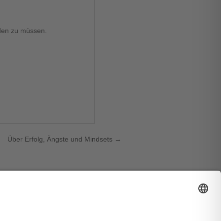
nden zu müssen.
Über Erfolg, Ängste und Mindsets
→
↑